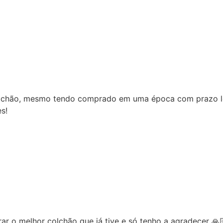
razo longo o vendedor me ajudou agilizando ao
ecer 🙏🏻