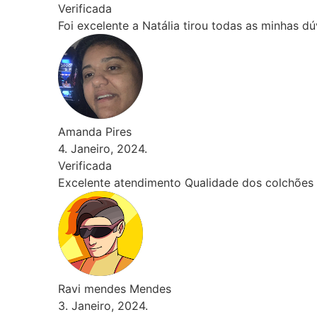
minhas dúvidas e principalmente me deu segurança quanto a
lchões incompatível