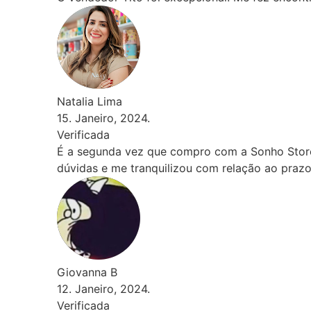
Store. O atendimento é muito ágil e satisfatório. O Pedro
o prazo de produção e entrega. Chegou tudo perfeito. Ame