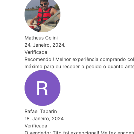
ando colchão, mesmo tendo comprado em uma época com p
to antes!
encontrar o melhor colchão que já tive e só tenho a agrad