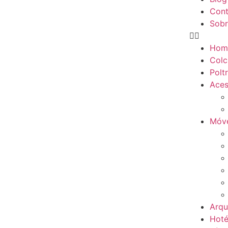
Cont
Sobr
Hom
Colc
Polt
Aces
Móve
Arqu
Hoté