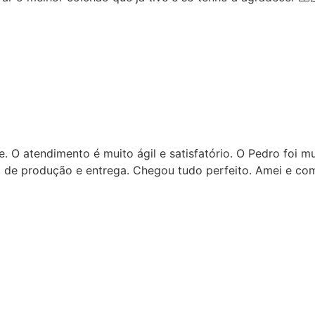
 foi muito atencioso, mandou vídeos, tirou minhas
i e comprarei mais vezes!