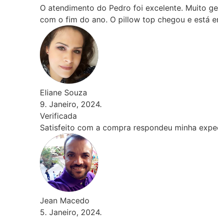
uito gentil e prestativo. Recomendo. Houve um pequeno atr
 está em fase de testes.
a expectativa