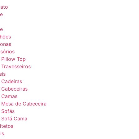
ato
e
e
hões
ronas
sórios
Pillow Top
Travesseiros
is
Cadeiras
Cabeceiras
Camas
Mesa de Cabeceira
Sofás
Sofá Cama
itetos
is