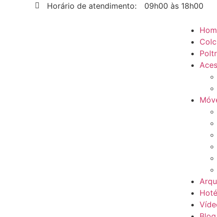
Horário de atendimento:
09h00 às 18h00
Hom
Colc
Polt
Aces
Móve
Arqu
Hoté
Víde
Blog