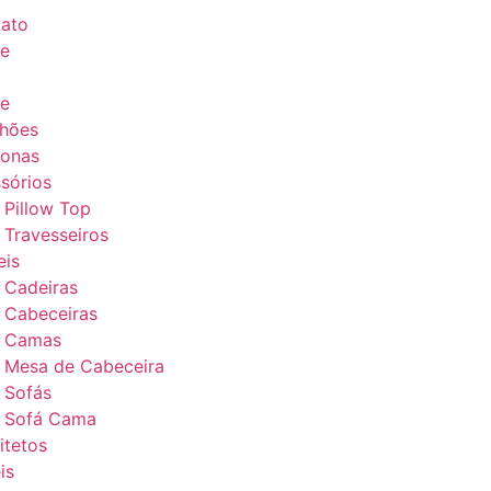
ato
e
e
hões
ronas
sórios
Pillow Top
Travesseiros
is
Cadeiras
Cabeceiras
Camas
Mesa de Cabeceira
Sofás
Sofá Cama
itetos
is