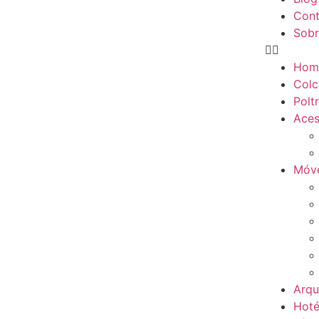
Cont
Sobr
Hom
Colc
Polt
Aces
Móve
Arqu
Hoté