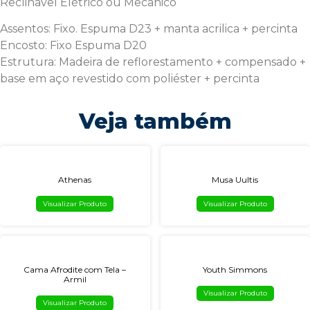
Reclinável Elétrico ou Mecânico
Assentos: Fixo. Espuma D23 + manta acrilica + percinta
Encosto: Fixo Espuma D20
Estrutura: Madeira de reflorestamento + compensado +
base em aço revestido com poliéster + percinta
Veja também
Athenas
Musa Uultis
Visualizar Produto
Visualizar Produto
Cama Afrodite com Tela –
Youth Simmons
Armil
Visualizar Produto
Visualizar Produto