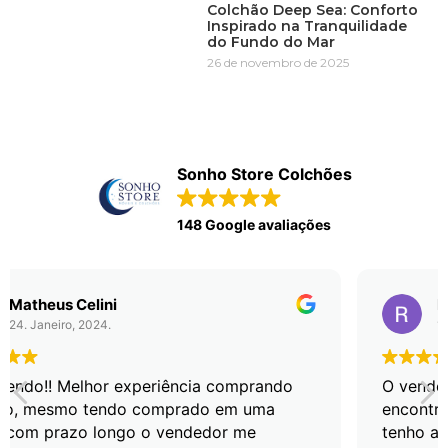
Colchão Deep Sea: Conforto
Inspirado na Tranquilidade
do Fundo do Mar
26 de novembro de 2025
Sonho Store Colchões
148 Google avaliações
Rafael Tabarin
18. Janeiro, 2024.
do
O vendedor Tito foi excepcional! Me fez
encontrar o melhor colchão que já tive e só
tenho a agradecer 🙏🏻