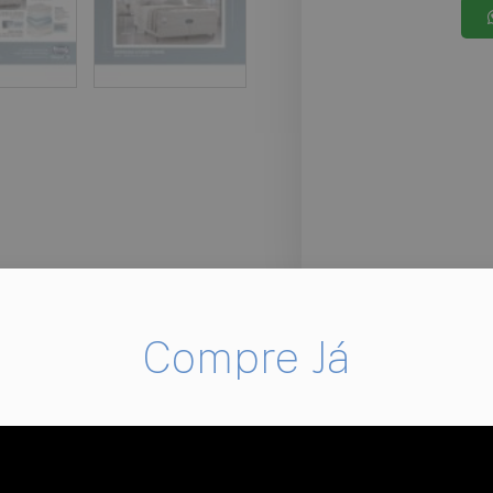
Compre Já
s, para criar a linha Ultra Plush. O conforto macio e a i