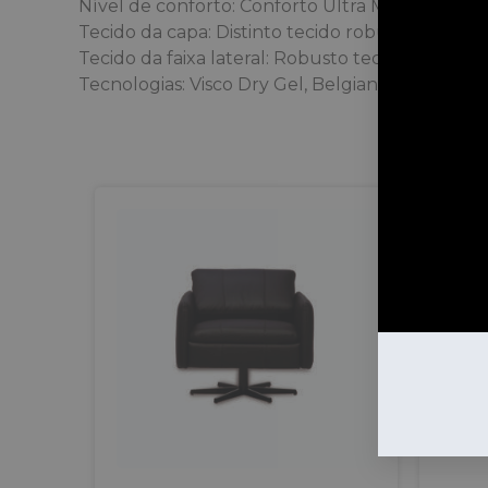
Nível de conforto: Conforto Ultra Macio
Tecido da capa: Distinto tecido robusto em mal
Tecido da faixa lateral: Robusto tecido em mal
Tecnologias: Visco Dry Gel, Belgian Design, Es