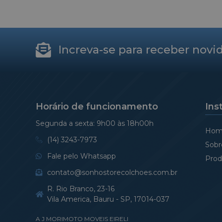
relação ao prazo de
cheg
produção e entrega. Chegou
teste
tudo perfeito. Amei e
comprarei mais vezes!
Increva-se para receber novi
Horário de funcionamento
Ins
Segunda a sexta: 9h00 às 18h00h
Hom
(14) 3243-7973
Sobr
Fale pelo Whatsapp
Prod
contato@sonhostorecolchoes.com.br
R. Rio Branco, 23-16
Vila America, Bauru - SP, 17014-037
A J MORIMOTO MOVEIS EIRELI