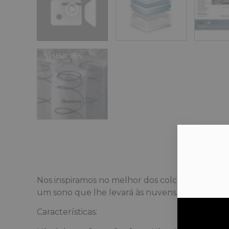
Nos inspiramos no melhor dos colchões americano
um sono que lhe levará às nuvens.
Características: