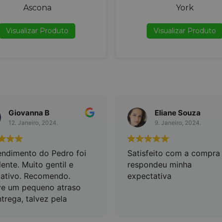
Ascona
York
Visualizar Produto
Visualizar Produto
Giovanna B
Eliane Souza
12. Janeiro, 2024.
9. Janeiro, 2024.
endimento do Pedro foi
Satisfeito com a compra
ente. Muito gentil e
respondeu minha
tativo. Recomendo.
expectativa
e um pequeno atraso
trega, talvez pela
ra ter coincidido com
m do ano. O pillow top