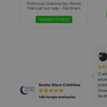
Poltrona Giratória Sky Remo
Manual two way – Recliners
Visualizar Produto
Natalia Lima
15. Janeiro, 2024.
É a segunda vez que
O at
compro com a Sonho Store.
excel
chão
O atendimento é muito ágil
pres
Sonho Store Colchões
e satisfatório. O Pedro foi
Houv
muito atencioso, mandou
na en
148 Google avaliações
vídeos, tirou minhas dúvidas
comp
e me tranquilizou com
o fi