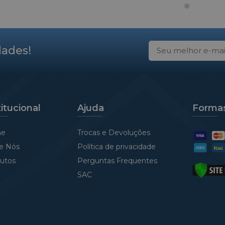
ou e está em fase de
s.
dades!
titucional
Ajuda
Forma
e
Trocas e Devoluções
e Nós
Política de privacidade
utos
Perguntas Frequentes
SAC