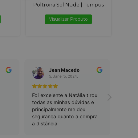
Poltrona Sol Nude | Tempus
Visualizar Produto
Jean Macedo
5. Janeiro, 2024.
Foi excelente a Natália tirou
Excel
todas as minhas dúvidas e
Quali
principalmente me deu
incomp
segurança quanto a compra
a distância