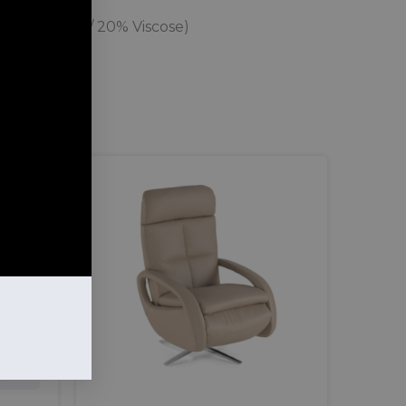
% Poliéster / 20% Viscose)
iéster)